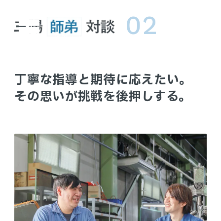
02
三陽の技術人
採用サイト
職種について
丁寧な指導と期待に応えたい。
職場環境
その思いが挑戦を後押しする。
三陽師弟対談
01.Hさん×Sさん
ブログ
02.Yさん×Sさん
コーポレートサイト
03.Fさん×Tさん
募集要項