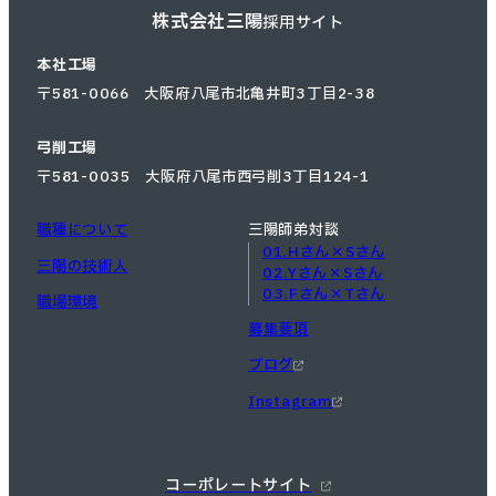
株式会社三陽
採用サイト
本社工場
〒581-0066 大阪府八尾市北亀井町3丁目2-38
弓削工場
〒581-0035 大阪府八尾市西弓削3丁目124-1
職種について
三陽師弟対談
01.Hさん×Sさん
三陽の技術人
02.Yさん×Sさん
03.Fさん×Tさん
職場環境
募集要項
ブログ
Instagram
コーポレートサイト